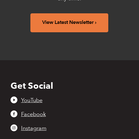
View Latest Newsletter
Get Social
Back
to
top
YouTube
Facebook
Instagram